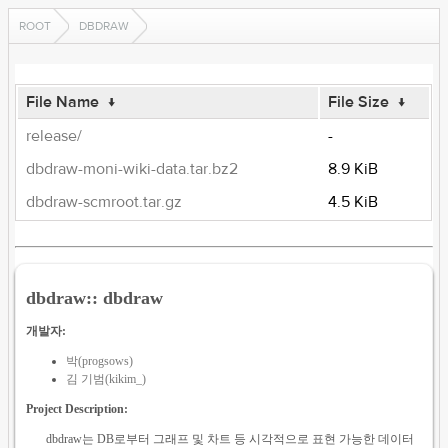
ROOT
DBDRAW
File Name
↓
File Size
↓
release/
-
dbdraw-moni-wiki-data.tar.bz2
8.9 KiB
dbdraw-scmroot.tar.gz
4.5 KiB
dbdraw:: dbdraw
개발자:
박(progsows)
김 기범(kikim_)
Project Description:
dbdraw는 DB로부터 그래프 및 차트 등 시각적으로 표현 가능한 데이터