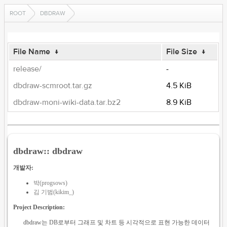
ROOT
DBDRAW
File Name
↓
File Size
↓
release/
-
dbdraw-scmroot.tar.gz
4.5 KiB
dbdraw-moni-wiki-data.tar.bz2
8.9 KiB
dbdraw:: dbdraw
개발자:
박(progsows)
김 기범(kikim_)
Project Description:
dbdraw는 DB로부터 그래프 및 차트 등 시각적으로 표현 가능한 데이터