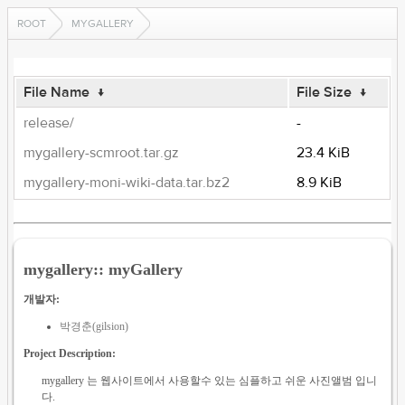
ROOT
MYGALLERY
File Name
↓
File Size
↓
release/
-
mygallery-scmroot.tar.gz
23.4 KiB
mygallery-moni-wiki-data.tar.bz2
8.9 KiB
mygallery:: myGallery
개발자:
박경춘(gilsion)
Project Description:
mygallery 는 웹사이트에서 사용할수 있는 심플하고 쉬운 사진앨범 입니
다.